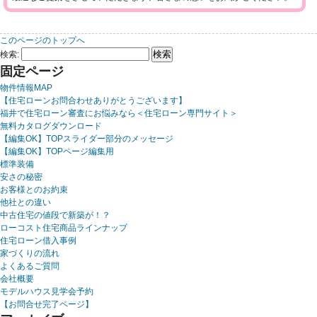
このページのトップへ
検索:
固定ページ
物件情報MAP
【住宅ローンお問合わせありがとうございます】
福井で住宅ローン審査にお悩みなら＜住宅ローン専門サイト＞
無料カタログダウンロード
【編集OK】TOPスライダー部分のメッセージ
【編集OK】TOPページ編集用
標準装備
安さの秘密
お客様とのお約束
他社との違い
中古住宅の値段で新築が！？
ローコスト住宅商品ラインナップ
住宅ローン借入事例
家づくりの流れ
よくあるご質問
会社概要
モデルハウス見学会予約
【お問合せ完了ページ】