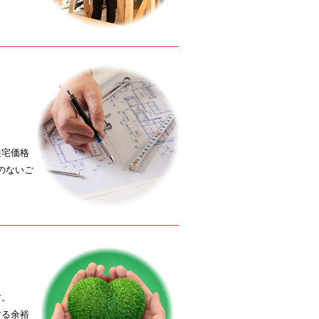
。
住宅価格
のないご
す。
する余裕