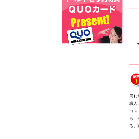
同じ
職人
コス
も、
る。