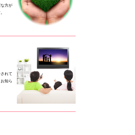
実な方が
す。
せされて
てお知ら