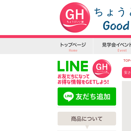
TO
安さ