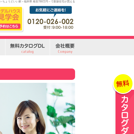
ome＞ちょうどいい家～福井県 格安789万円～で新築住宅が買える