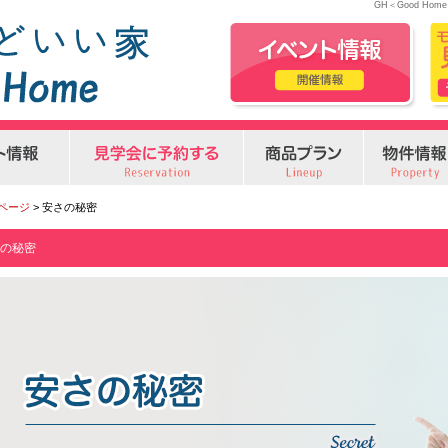
GH＜Good H
Pページ
> 安さの秘密
の秘密