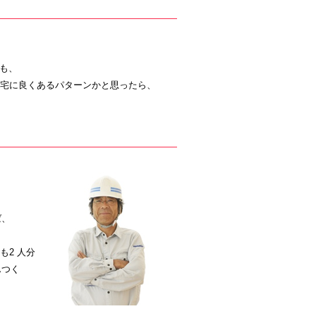
ても、
宅に良くあるパターンかと思ったら、
ば、
も2 人分
んつく