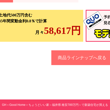
土地代500万円含む
35年間変動金利0.8％で計算
58,617円
月々
商品ラインナップへ戻る
GH＜Good Home＞ちょうどいい家～福井県 格安789万円～で新築住宅が買える