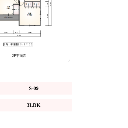
2F平面図
S-09
3LDK