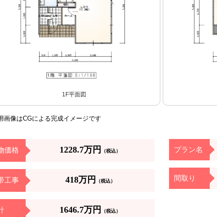
1F平面図
用画像はCGによる完成イメージです
1228.7万円
プラン名
物価格
（税込）
間取り
418万円
帯工事
（税込）
1646.7万円
計
（税込）