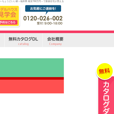
ome＞ちょうどいい家～福井県 格安789万円～で新築住宅が買える