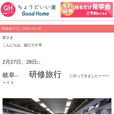
研修旅行①／2024-03-30
皆さま
こんにちは、坂口です
2月27日、28日
に
研修旅行
岐阜
へ
に行ってきましたーーー
ー