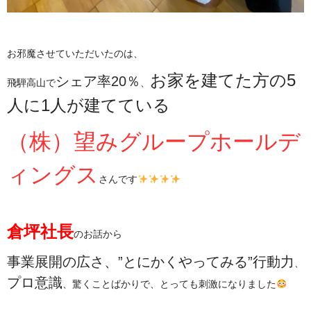
お邪魔させていただいたのは、
お家を建てた方の5
シェア率20％
飛騨高山で
、
人に1人が建てている
（株）望みグループホールデ
ィングス
さんです
倉坪社長
のお話から
事業展開の広さ
、
”とにかくやってみる”行動力
、
プロ意識
、驚くことばかりで、とっても刺激になりました