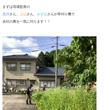
まずは現場監督の
北川
さん、
上山
さん、
みずほ
さんが草刈り機で
会社の裏を一気に刈ります！！