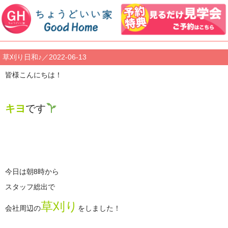
草刈り日和♪／2022-06-13
皆様こんにちは！
キヨ
です
今日は朝8時から
スタッフ総出で
草刈り
会社周辺の
をしました！