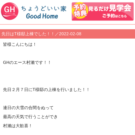
先日はT様邸上棟でした！！／2022-02-08
皆様こんにちは！
GHのエース村瀨です！！
先日２月７日にT様邸の上棟を行いました！！
連日の大雪の合間をぬって
最高の天気で行うことができ
村瀨は大歓喜！